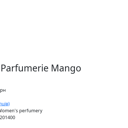
 Parfumerie Mango
грн
пців)
 Women's perfumery
201400