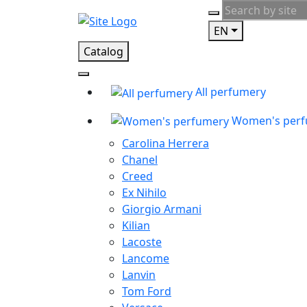
EN
Catalog
All perfumery
Women's per
Carolina Herrera
Chanel
Creed
Ex Nihilo
Giorgio Armani
Kilian
Lacoste
Lancome
Lanvin
Tom Ford