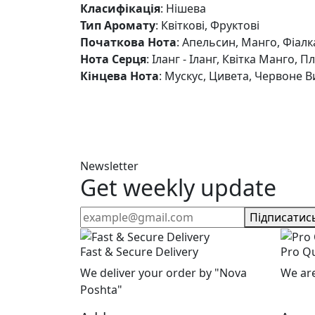
Класифікація
: Нішева
Тип Аромату
: Квіткові, Фруктові
Початкова Нота
: Апельсин, Манго, Фіалк
Нота Серця
: Іланг - Іланг, Квітка Манго, 
Кінцева Нота
: Мускус, Цивета, Червоне 
Newsletter
Get weekly update
Підписатис
Fast & Secure Delivery
Pro Qu
We deliver your order by "Nova
We are
Poshta"