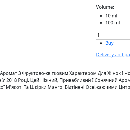
Volume:
10 ml
100 ml
Buy
Delivery and p
Аромат З Фруктово-квітковим Характером Для Жінок І Ч
У 2018 Році. Цей Ніжний, Привабливий І Сонячний Аром
кої М'якоті Та Шкірки Манго, Відтінені Освіжаючими Ци