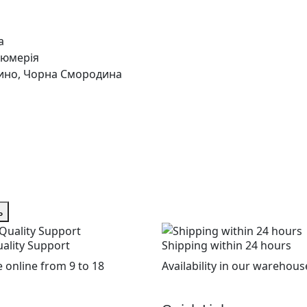
а
Плюмерія
Вино, Чорна Смородина
ь
ality Support
Shipping within 24 hours
 online from 9 to 18
Availability in our warehous