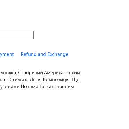
ayment
Refund and Exchange
оловіків, Створений Американським
ат - Стильна Літня Композиція, Що
трусовими Нотами Та Витонченим