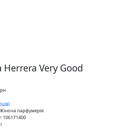
a Herrera Very Good
грн
пців)
 Жіноча парфумерія
у:
106171400
і