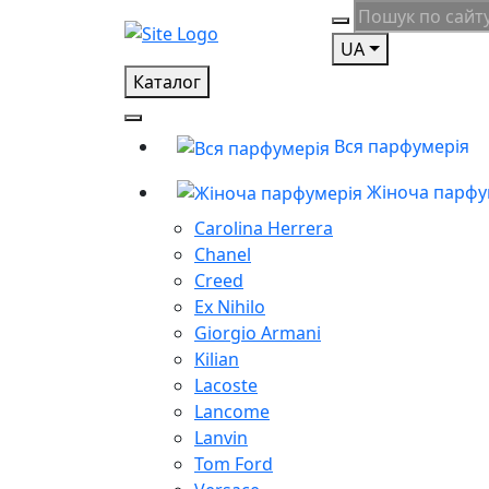
UA
Каталог
Вся парфумерія
Жіноча парфу
Carolina Herrera
Chanel
Creed
Ex Nihilo
Giorgio Armani
Kilian
Lacoste
Lancome
Lanvin
Tom Ford