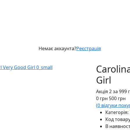
Немає аккаунта?
Реєстрація
Carolin
Girl
Акція 2 за 999 
0
грн
500
грн
(
0
відгуки поку
Категорія:
Код товар
В наявност