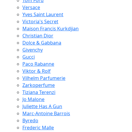
Tom Ford
Versace
Yves Saint Laurent
Victoria's Secret
Maison Francis Kurkdjian
Christian Dior
Dolce & Gabbana
Givenchy
Gucci
Paco Rabanne
Viktor & Rolf
Vilhelm Parfumerie
Zarkoperfume
Tiziana Terenzi
Jo Malone
Juliette Has A Gun
Marc-Antoine Barrois
Byredo
Frederic Malle