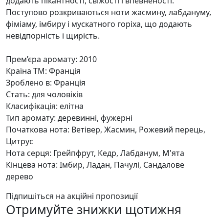
додають пікантності, свіжості і впевненості.
Поступово розкриваються ноти жасмину, лабдануму,
фіміаму, імбиру і мускатного горіха, що додають
невідпорність і щирість.
Прем’єра аромату: 2010
Країна ТМ: Франція
Зроблено в: Франція
Стать: для чоловіків
Класифікація: елітна
Тип аромату: деревинні, фужерні
Початкова нота: Ветівер, Жасмин, Рожевий перець,
Цитрус
Нота серця: Грейпфрут, Кедр, Лабданум, М'ята
Кінцева нота: Імбир, Ладан, Пачулі, Сандалове
дерево
Підпишіться на акційні пропозиції
Отримуйте знижки щотижня