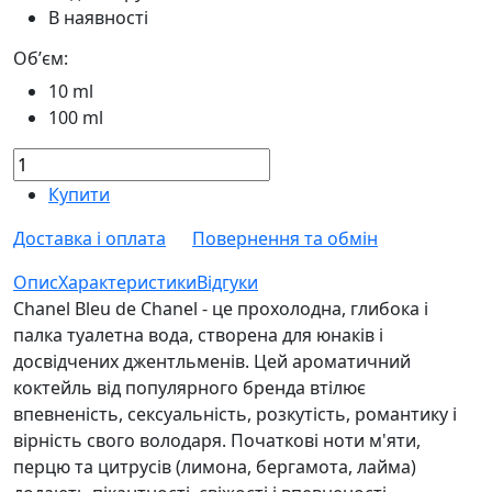
В наявності
Обʼєм:
10 ml
100 ml
Купити
Доставка і оплата
Повернення та обмін
Опис
Характеристики
Відгуки
Chanel Bleu de Chanel - це прохолодна, глибока і
палка туалетна вода, створена для юнаків і
досвідчених джентльменів. Цей ароматичний
коктейль від популярного бренда втілює
впевненість, сексуальність, розкутість, романтику і
вірність свого володаря. Початкові ноти м'яти,
перцю та цитрусів (лимона, бергамота, лайма)