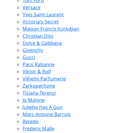
Tom Ford
Versace
Yves Saint Laurent
Victoria's Secret
Maison Francis Kurkdjian
Christian Dior
Dolce & Gabbana
Givenchy
Gucci
Paco Rabanne
Viktor & Rolf
Vilhelm Parfumerie
Zarkoperfume
Tiziana Terenzi
Jo Malone
Juliette Has A Gun
Marc-Antoine Barrois
Byredo
Frederic Malle