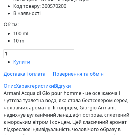
Код товару:
300570200
В наявності
Обʼєм:
100 ml
10 ml
Купити
Доставка і оплата
Повернення та обмін
Опис
Характеристики
Відгуки
Armani Acqua di Gio pour homme - це освіжаюча і
чуттєва туалетна вода, яка стала бестселером серед
чоловічих ароматів. Її творцем, Giorgio Armani,
надихнув вулканічний ландшафт острова, сплетений
з морським вітром і сонцем. Цей класичний аромат
підкреслює індивідуальність чоловічого образу в