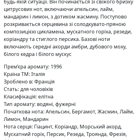
будь-якій ситуації. Він починається зі свіжого бризку
цитрусових нот, включаючи апельсин, лайм,
мандарин і лимон, з дотиком жасмину. Поступово
розкривається серцевина зі солодкувато-пряною
композицією цикламена, мускатного горіха, резеди,
коріандру та стиглого персика. Базові ноти
включають середні акорди амбри, дубового моху,
білого кедра і білого мускус
Прем’єра аромату: 1996
Країна ТМ: Італія
Зроблено в: Франція
Стать: для чоловіків
Класифікація: елітна
Тип аромату: водяні, фужерні
Початкова нота: Апельсин, Бергамот, Жасмин, Лайм,
Лимон, Мандарин
Нота серця: Гіацинт, Коріандр, Морський акорд,
Мускатний горіх, Персик, Резеда, Троянда, Фрезія,