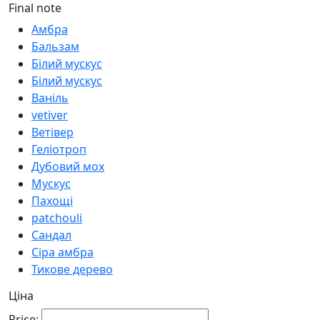
Final note
Амбра
Бальзам
Білий мускус
Білий мускус
Ваніль
vetiver
Ветівер
Геліотроп
Дубовий мох
Мускус
Пахощі
patchouli
Сандал
Сіра амбра
Тикове дерево
Ціна
Price: