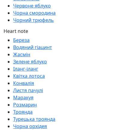
Червоне яблуко
Чорна смородина
Чорний трюфель
Heart note
Береза
Водяний гіацинт
Жасмін
Зелене яблуко
Іланг-іланг
Квітка лотоса
Конвалія
Листя пачулі
Маракуя
Розмарин
Троянда
Турецька троянда
Чорна орхідея