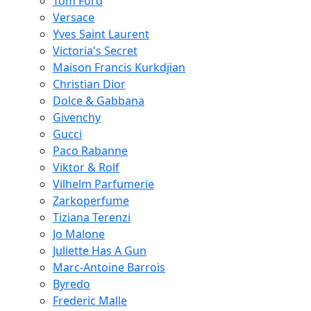
Tom Ford
Versace
Yves Saint Laurent
Victoria's Secret
Maison Francis Kurkdjian
Christian Dior
Dolce & Gabbana
Givenchy
Gucci
Paco Rabanne
Viktor & Rolf
Vilhelm Parfumerie
Zarkoperfume
Tiziana Terenzi
Jo Malone
Juliette Has A Gun
Marc-Antoine Barrois
Byredo
Frederic Malle