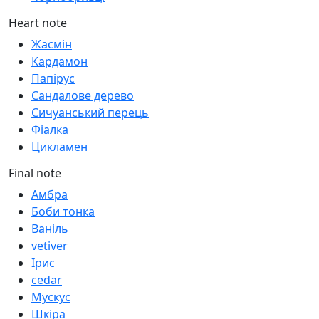
Heart note
Жасмін
Кардамон
Папірус
Сандалове дерево
Сичуанський перець
Фіалка
Цикламен
Final note
Амбра
Боби тонка
Ваніль
vetiver
Ірис
cedar
Мускус
Шкіра