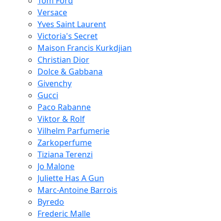
Tom Ford
Versace
Yves Saint Laurent
Victoria's Secret
Maison Francis Kurkdjian
Christian Dior
Dolce & Gabbana
Givenchy
Gucci
Paco Rabanne
Viktor & Rolf
Vilhelm Parfumerie
Zarkoperfume
Tiziana Terenzi
Jo Malone
Juliette Has A Gun
Marc-Antoine Barrois
Byredo
Frederic Malle