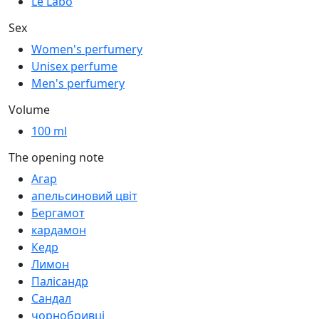
Le Labo
Sex
Women's perfumery
Unisex perfume
Men's perfumery
Volume
100 ml
The opening note
Агар
апельсиновий цвіт
Бергамот
кардамон
Кедр
Лимон
Палісандр
Сандал
чорнобривці