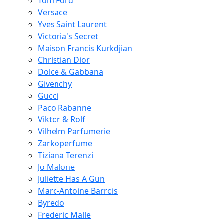
Tom Ford
Versace
Yves Saint Laurent
Victoria's Secret
Maison Francis Kurkdjian
Christian Dior
Dolce & Gabbana
Givenchy
Gucci
Paco Rabanne
Viktor & Rolf
Vilhelm Parfumerie
Zarkoperfume
Tiziana Terenzi
Jo Malone
Juliette Has A Gun
Marc-Antoine Barrois
Byredo
Frederic Malle